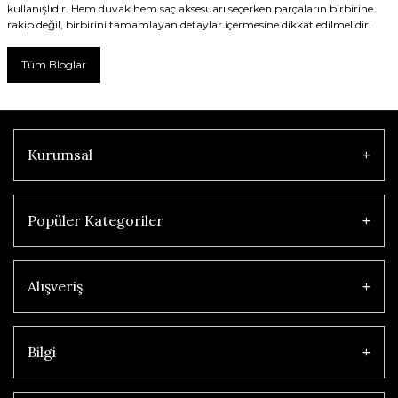
kullanışlıdır. Hem duvak hem saç aksesuarı seçerken parçaların birbirine
rakip değil, birbirini tamamlayan detaylar içermesine dikkat edilmelidir.
Tüm Bloglar
Kurumsal
Popüler Kategoriler
Alışveriş
Bilgi