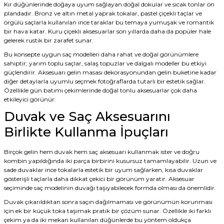
Kır düğünlerinde doğaya uyum sağlayan doğal dokular ve sıcak tonlar ön
plandadır. Bronz ve altın metal yaprak tokalar, pastel çiçekli taçlar ve
örgülü saçlarla kullanılan ince taraklar bu temaya yumuşak ve romantik
bir hava katar. Kuru çiçekli aksesuarlar son yıllarda daha da popüler hale
gelerek rustik bir zarafet sunar.
Bu konsepte uygun saç modelleri daha rahat ve doğal görünümlere
sahiptir; yarım toplu saçlar, salaş topuzlar ve dalgalı modeller bu etkiyi
güçlendirir. Aksesuarı gelin masası dekorasyonundan gelin buketine kadar
diğer detaylarla uyumlu seçmek fotoğraflarda tutarlı bir estetik sağlar.
Özellikle gün batımı çekimlerinde doğal tonlu aksesuarlar çok daha
etkileyici görünür.
Duvak ve Saç Aksesuarını
Birlikte Kullanma İpuçları
Birçok gelin hem duvak hem saç aksesuarı kullanmak ister ve doğru
kombin yapıldığında iki parça birbirini kusursuz tamamlayabilir. Uzun ve
sade duvaklar ince tokalarla estetik bir uyum sağlarken, kısa duvaklar
gösterişli taçlarla daha dikkat çekici bir görünüm yaratır. Aksesuar
seçiminde saç modelinin duvağı taşıyabilecek formda olması da önemlidir.
Duvak çıkarıldıktan sonra saçın dağılmaması ve görünümün korunması
için ek bir küçük toka taşımak pratik bir çözüm sunar. Özellikle iki farklı
çekim ya da iki mekan kullanılan düğünlerde bu yöntem oldukça