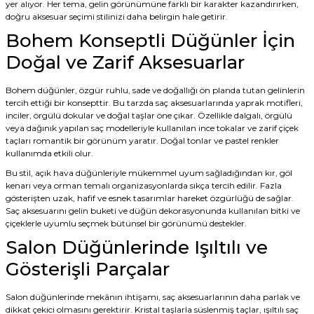
yer alıyor. Her tema, gelin görünümüne farklı bir karakter kazandırırken,
doğru aksesuar seçimi stilinizi daha belirgin hale getirir.
Bohem Konseptli Düğünler İçin
Doğal ve Zarif Aksesuarlar
Bohem düğünler, özgür ruhlu, sade ve doğallığı ön planda tutan gelinlerin
tercih ettiği bir konsepttir. Bu tarzda saç aksesuarlarında yaprak motifleri,
inciler, örgülü dokular ve doğal taşlar öne çıkar. Özellikle dalgalı, örgülü
veya dağınık yapılan saç modelleriyle kullanılan ince tokalar ve zarif çiçek
taçları romantik bir görünüm yaratır. Doğal tonlar ve pastel renkler
kullanımda etkili olur.
Bu stil, açık hava düğünleriyle mükemmel uyum sağladığından kır, göl
kenarı veya orman temalı organizasyonlarda sıkça tercih edilir. Fazla
gösterişten uzak, hafif ve esnek tasarımlar hareket özgürlüğü de sağlar.
Saç aksesuarını gelin buketi ve düğün dekorasyonunda kullanılan bitki ve
çiçeklerle uyumlu seçmek bütünsel bir görünümü destekler.
Salon Düğünlerinde Işıltılı ve
Gösterişli Parçalar
Salon düğünlerinde mekânın ihtişamı, saç aksesuarlarının daha parlak ve
dikkat çekici olmasını gerektirir. Kristal taşlarla süslenmiş taçlar, ışıltılı saç