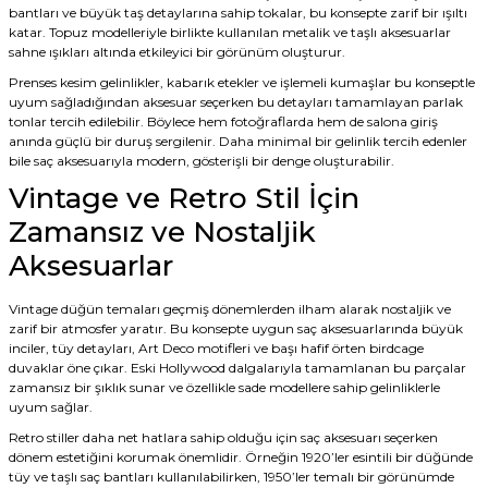
bantları ve büyük taş detaylarına sahip tokalar, bu konsepte zarif bir ışıltı
katar. Topuz modelleriyle birlikte kullanılan metalik ve taşlı aksesuarlar
sahne ışıkları altında etkileyici bir görünüm oluşturur.
Prenses kesim gelinlikler, kabarık etekler ve işlemeli kumaşlar bu konseptle
uyum sağladığından aksesuar seçerken bu detayları tamamlayan parlak
tonlar tercih edilebilir. Böylece hem fotoğraflarda hem de salona giriş
anında güçlü bir duruş sergilenir. Daha minimal bir gelinlik tercih edenler
bile saç aksesuarıyla modern, gösterişli bir denge oluşturabilir.
Vintage ve Retro Stil İçin
Zamansız ve Nostaljik
Aksesuarlar
Vintage düğün temaları geçmiş dönemlerden ilham alarak nostaljik ve
zarif bir atmosfer yaratır. Bu konsepte uygun saç aksesuarlarında büyük
inciler, tüy detayları, Art Deco motifleri ve başı hafif örten birdcage
duvaklar öne çıkar. Eski Hollywood dalgalarıyla tamamlanan bu parçalar
zamansız bir şıklık sunar ve özellikle sade modellere sahip gelinliklerle
uyum sağlar.
Retro stiller daha net hatlara sahip olduğu için saç aksesuarı seçerken
dönem estetiğini korumak önemlidir. Örneğin 1920’ler esintili bir düğünde
tüy ve taşlı saç bantları kullanılabilirken, 1950’ler temalı bir görünümde