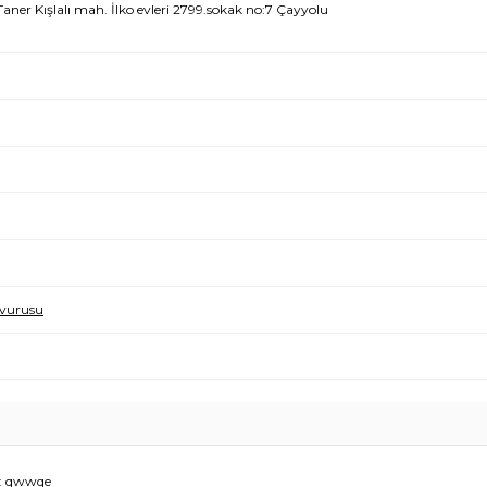
aner Kışlalı mah. İlko evleri 2799.sokak no:7 Çayyolu
şvurusu
ü: qwwqe