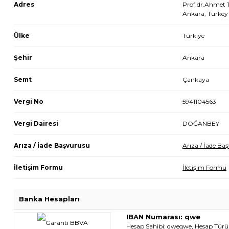
Adres
Prof.dr.Ahmet T
Ankara, Turkey
Ülke
Türkiye
Şehir
Ankara
Semt
Çankaya
Vergi No
5941104563
Vergi Dairesi
DOĞANBEY
Arıza / İade Başvurusu
Arıza / İade Ba
İletişim Formu
İletişim Formu
Banka Hesapları
IBAN Numarası: qwe
Hesap Sahibi: qweqwe, Hesap Tür