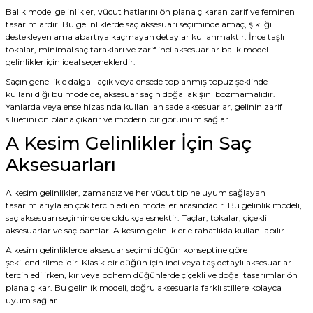
Balık model gelinlikler, vücut hatlarını ön plana çıkaran zarif ve feminen
tasarımlardır. Bu gelinliklerde saç aksesuarı seçiminde amaç, şıklığı
destekleyen ama abartıya kaçmayan detaylar kullanmaktır. İnce taşlı
tokalar, minimal saç tarakları ve zarif inci aksesuarlar balık model
gelinlikler için ideal seçeneklerdir.
Saçın genellikle dalgalı açık veya ensede toplanmış topuz şeklinde
kullanıldığı bu modelde, aksesuar saçın doğal akışını bozmamalıdır.
Yanlarda veya ense hizasında kullanılan sade aksesuarlar, gelinin zarif
siluetini ön plana çıkarır ve modern bir görünüm sağlar.
A Kesim Gelinlikler İçin Saç
Aksesuarları
A kesim gelinlikler, zamansız ve her vücut tipine uyum sağlayan
tasarımlarıyla en çok tercih edilen modeller arasındadır. Bu gelinlik modeli,
saç aksesuarı seçiminde de oldukça esnektir. Taçlar, tokalar, çiçekli
aksesuarlar ve saç bantları A kesim gelinliklerle rahatlıkla kullanılabilir.
A kesim gelinliklerde aksesuar seçimi düğün konseptine göre
şekillendirilmelidir. Klasik bir düğün için inci veya taş detaylı aksesuarlar
tercih edilirken, kır veya bohem düğünlerde çiçekli ve doğal tasarımlar ön
plana çıkar. Bu gelinlik modeli, doğru aksesuarla farklı stillere kolayca
uyum sağlar.