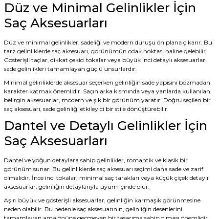
Düz ve Minimal Gelinlikler İçin
Saç Aksesuarları
Düz ve minimal gelinlikler, sadeliği ve modern duruşu ön plana çıkarır. Bu
tarz gelinliklerde saç aksesuarı, görünümün odak noktası haline gelebilir.
Gösterişli taçlar, dikkat çekici tokalar veya büyük inci detaylı aksesuarlar
sade gelinlikleri tamamlayan güçlü unsurlardır.
Minimal gelinliklerde aksesuar seçerken gelinliğin sade yapısını bozmadan
karakter katmak önemlidir. Saçın arka kısmında veya yanlarda kullanılan
belirgin aksesuarlar, modern ve şık bir görünüm yaratır. Doğru seçilen bir
saç aksesuarı, sade gelinliği etkileyici bir stile dönüştürebilir.
Dantel ve Detaylı Gelinlikler İçin
Saç Aksesuarları
Dantel ve yoğun detaylara sahip gelinlikler, romantik ve klasik bir
görünüm sunar. Bu gelinliklerde saç aksesuarı seçimi daha sade ve zarif
olmalıdır. İnce inci tokalar, minimal saç tarakları veya küçük çiçek detaylı
aksesuarlar, gelinliğin detaylarıyla uyum içinde olur.
Aşırı büyük ve gösterişli aksesuarlar, gelinliğin karmaşık görünmesine
neden olabilir. Bu nedenle saç aksesuarının, gelinliğin desenlerini
tamamlayan ama önüne geçmeyen bir tasarıma sahip olması önemlidir.