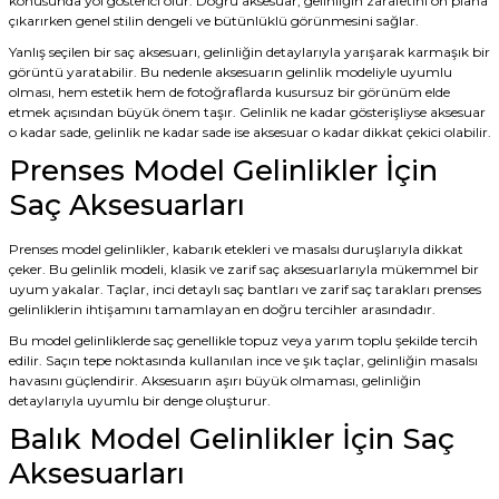
konusunda yol gösterici olur. Doğru aksesuar, gelinliğin zarafetini ön plana
çıkarırken genel stilin dengeli ve bütünlüklü görünmesini sağlar.
Yanlış seçilen bir saç aksesuarı, gelinliğin detaylarıyla yarışarak karmaşık bir
görüntü yaratabilir. Bu nedenle aksesuarın gelinlik modeliyle uyumlu
olması, hem estetik hem de fotoğraflarda kusursuz bir görünüm elde
etmek açısından büyük önem taşır. Gelinlik ne kadar gösterişliyse aksesuar
o kadar sade, gelinlik ne kadar sade ise aksesuar o kadar dikkat çekici olabilir.
Prenses Model Gelinlikler İçin
Saç Aksesuarları
Prenses model gelinlikler, kabarık etekleri ve masalsı duruşlarıyla dikkat
çeker. Bu gelinlik modeli, klasik ve zarif saç aksesuarlarıyla mükemmel bir
uyum yakalar. Taçlar, inci detaylı saç bantları ve zarif saç tarakları prenses
gelinliklerin ihtişamını tamamlayan en doğru tercihler arasındadır.
Bu model gelinliklerde saç genellikle topuz veya yarım toplu şekilde tercih
edilir. Saçın tepe noktasında kullanılan ince ve şık taçlar, gelinliğin masalsı
havasını güçlendirir. Aksesuarın aşırı büyük olmaması, gelinliğin
detaylarıyla uyumlu bir denge oluşturur.
Balık Model Gelinlikler İçin Saç
Aksesuarları