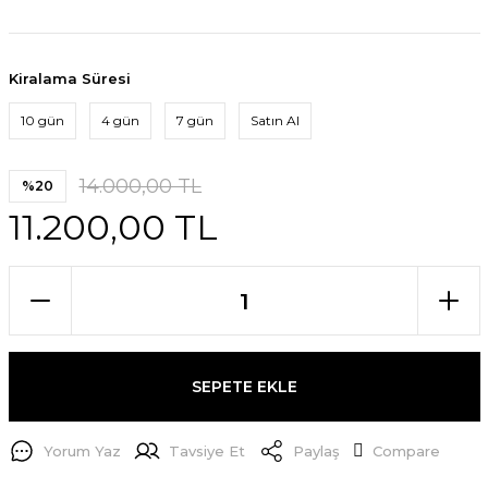
Kiralama Süresi
10 gün
4 gün
7 gün
Satın Al
14.000,00 TL
%20
11.200,00 TL
SEPETE EKLE
Yorum Yaz
Tavsiye Et
Paylaş
Compare