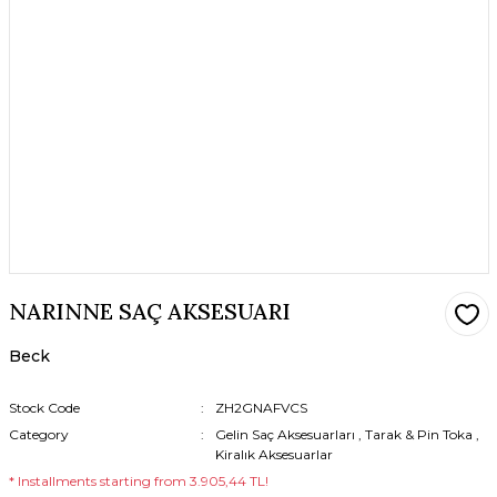
NARINNE SAÇ AKSESUARI
Beck
Stock Code
ZH2GNAFVCS
Category
Gelin Saç Aksesuarları
,
Tarak & Pin Toka
,
Kiralık Aksesuarlar
* Installments starting from 3.905,44 TL!