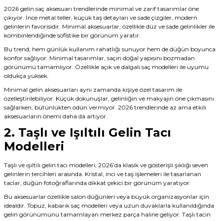
2026 gelin saç aksesuarı trendlerinde minimal ve zarif tasarımlar öne
çıkıyor. İnce metal teller, küçük taş detayları ve sade çizgiler, modern
gelinlerin favorisidir. Minimal aksesuarlar, özellikle düz ve sade gelinlikler ile
kombinlendiğinde sofistike bir görünüm yaratır.
Bu trend, hem günlük kullanım rahatlığı sunuyor hem de düğün boyunca
konfor sağlıyor. Minimal tasarımlar, saçın doğal yapısını bozmadan
görünümü tamamlıyor. Özellikle açık ve dalgalı saç modelleri ile uyumu
oldukça yüksek.
Minimal gelin aksesuarları aynı zamanda kişiye özel tasarım ile
özelleştirilebiliyor. Küçük dokunuşlar, gelinliğin ve makyajın öne çıkmasını
sağlarken, bütünlükten ödün vermiyor. 2026 trendlerinde az ama etkili
aksesuarların önemi daha da artıyor.
2. Taşlı ve Işıltılı Gelin Tacı
Modelleri
Taşlı ve ışıltılı gelin tacı modelleri, 2026’da klasik ve gösterişli şıklığı seven
gelinlerin tercihleri arasında. Kristal, inci ve taş işlemeleri ile tasarlanan
taclar, düğün fotoğraflarında dikkat çekici bir görünüm yaratıyor.
Bu aksesuarlar özellikle salon düğünleri veya büyük organizasyonlar için
idealdir. Topuz, kabarık saç modelleri veya uzun duvaklarla kullanıldığında
gelin görünümünü tamamlayan merkez parça haline geliyor. Taşlı tacın