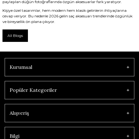
paylaşılan düğün fotoğraflarında özgün aksesuarlar fark yaratıyor.
Kişiye özel tasarımlar, hem modern hem klasik gelinlerin ihtiyaçlarına
cevap veriyor. Bu nedenle 2026 gelin saç aksesuarı trendlerinde özgünlük
ve bireysellik ön plana çıkıyor.
All Blogs
Kurumsal
Popüler Kategoriler
Alışveriş
Bilgi