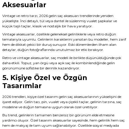
Aksesuarlar
Vintage ve retro tarzı, 2026 gelin saç aksesuarı trendlerinde yeniden
yükselişte. İnci detaylı, tül veya dantel ile süslenmiş vualet şapkalar ve
küçük taşlı taçlar, klasik ve nostaljik bir hava yaratıyor.
Vintage aksesuarlar, özellikle geleneksel gelinliklerle veya retro düğün
temalarıyla uyumlu. Gelinlerin karakterini yansıtan bu modeller, hem zarif
hem de dikkat çekici bir duruş sunuyor. Eski dönemlerden ilham alan
detaylar, düğün fotoğraflarında unutulmaz bir etki bırakıyor.
Retro ve vintage aksesuarlar, saç modeli ile birlikte düşünüldüğünde çok
daha etkili. Topuz, yan örgü veya açık saç ile kombinlendiğinde gelin
görünümüne sofistike bir derinlik kazandırıyor.
5. Kişiye Özel ve Özgün
Tasarımlar
2026 trendleri, kişiye özel tasarım gelin saç aksesuarlarının yükselişini de
işaret ediyor. Gelin tacı, pin, vualet veya çiçekli taçlar, gelinin tarzına, saç
modeline ve düğün temasına uygun olarak özel üretiliyor.
Bu trend, gelinlerin tamamen benzersiz bir görünüm elde etmesine
yardımcı oluyor. Özel tasarım aksesuarlar sayesinde, hem gelinlik hem saç
hem de makyaj ile tam uyum sağlanabiliyor. Özellikle sosyal medyada