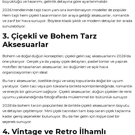
büyüklüğü ve tasarımı, gelinlik detayına göre ayarlanmalıdır.
2026 trendlerinde taşlı tacın yanı sıra kombinasyon modeller de popüler.
Hem taşlı hem çiçekli tasarımların bir araya geldiği aksesuarlar, romantik
ve zarif bir hava sunuyor. Böylece klasik şıklık ve modern detaylar bir arada
sunulabiliyor.
3. Çiçekli ve Bohem Tarz
Aksesuarlar
Bohem ve doğal düğün konseptleri, çiçekli gelin saç aksesuarlarını 2026’da
öne çıkarıyor. Gerçek ya da yapay çiçek detayları, pastel tonlar ve yaprak
motifleri ile tasarlanan aksesuarlar, kır düğünleri ve açık hava
organizasyonları için ideal.
Bu tarz aksesuarlar, özellikle örgü ve salaş topuzlarda doğal bir uyum
yaratıyor. Gelin tacı veya pin tokalarla birlikte kombinlendiğinde, romantik
ve enerjik bir görünüm sağlıyor. Çiçekli aksesuarlar, düğün çiçekleri ile renk
uyumu yakalandığında fotoğraflarda mükemmel bir bütünlük sunuyor.
2026’da bohem tarzın popülaritesi ile birlikte çiçekli aksesuarların boyutu
ve detayları çeşitleniyor. Mini çiçek tacından tam başı saran çiçek taçlarına
kadar geniş seçenekler bulunuyor. Bu da her gelin için kişiye özel bir
seçenek sunuyor.
4. Vintage ve Retro İlhamlı