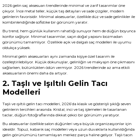
2026 gelin saç aksesuarı trendlerinde minimal ve zarif tasarımlar öne
çıkıyor. İnce metal teller, küçük taş detayları ve sade çizgiler, modern
gelinlerin favorisidir. Minimal aksesuarlar, özellikle düz ve sade gelinlikler ile
kombinlendiğinde sofistike bir görünüm yaratır.
Bu trend, hem günlük kullanım rahatlığı sunuyor hem de düğün boyunca
konfor sağlıyor. Minimal tasarımlar, saçın doğal yapısını bozmadan
görünümü tamamlıyor. Özellikle açık ve dalgalı saç modelleri ile uyumu
oldukça yüksek.
Minimal gelin aksesuarları aynı zamanda kişiye özel tasarım ile
özelleştirilebiliyor. Küçük dokunuşlar, gelinliğin ve makyajın öne çıkmasını
sağlarken, bütünlükten ödün vermiyor. 2026 trendlerinde az ama etkili
aksesuarların önemi daha da artıyor.
2. Taşlı ve Işıltılı Gelin Tacı
Modelleri
Taşlı ve ışıltılı gelin tacı modelleri, 2026’da klasik ve gösterişli şıklığı seven
gelinlerin tercihleri arasında. Kristal, inci ve taş işlemeleri ile tasarlanan
taclar, düğün fotoğraflarında dikkat çekici bir görünüm yaratıyor.
Bu aksesuarlar özellikle salon düğünleri veya büyük organizasyonlar için
idealdir. Topuz, kabarık saç modelleri veya uzun duvaklarla kullanıldığında
gelin görünümünü tamamlayan merkez parça haline geliyor. Taşlı tacın