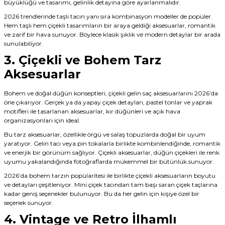
büyüklüğü ve tasarımı, gelinlik detayına göre ayarlanmalıdır.
2026 trendlerinde taşlı tacın yanı sıra kombinasyon modeller de popüler.
Hem taşlı hem çiçekli tasarımların bir araya geldiği aksesuarlar, romantik
ve zarif bir hava sunuyor. Böylece klasik şıklık ve modern detaylar bir arada
sunulabiliyor.
3. Çiçekli ve Bohem Tarz
Aksesuarlar
Bohem ve doğal düğün konseptleri, çiçekli gelin saç aksesuarlarını 2026’da
öne çıkarıyor. Gerçek ya da yapay çiçek detayları, pastel tonlar ve yaprak
motifleri ile tasarlanan aksesuarlar, kır düğünleri ve açık hava
organizasyonları için ideal.
Bu tarz aksesuarlar, özellikle örgü ve salaş topuzlarda doğal bir uyum
yaratıyor. Gelin tacı veya pin tokalarla birlikte kombinlendiğinde, romantik
ve enerjik bir görünüm sağlıyor. Çiçekli aksesuarlar, düğün çiçekleri ile renk
uyumu yakalandığında fotoğraflarda mükemmel bir bütünlük sunuyor.
2026’da bohem tarzın popülaritesi ile birlikte çiçekli aksesuarların boyutu
ve detayları çeşitleniyor. Mini çiçek tacından tam başı saran çiçek taçlarına
kadar geniş seçenekler bulunuyor. Bu da her gelin için kişiye özel bir
seçenek sunuyor.
4. Vintage ve Retro İlhamlı