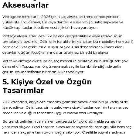
Aksesuarlar
Vintage ve retro tarzı, 2026 gelin saç aksesuarı trendlerinde yeniden
yükselişte. İnci detaylı, tül veya dantel ile süslenmiş vualet şapkalar ve
küçük taşlı taçlar, klasik ve nostaljik bir hava yaratıyor.
Vintage aksesuarlar, özellikle geleneksel gelinliklerle veya retro düğün
temalarıyla uyumlu. Gelinlerin karakterini yansıtan bu modeller, hem zarif
hem de dikkat çekici bir duruş sunuyor. Eski dönemlerden ilham alan
detaylar, düğün fotoğraflarında unutulmaz bir etki bırakıyor.
Retro ve vintage aksesuarlar, saç modeli ile birlikte düşünüldüğünde çok
daha etkili. Topuz, yan örgü veya açık saç ile kombinlendiğinde gelin
görünümüne sofistike bir derinlik kazandırıyor.
5. Kişiye Özel ve Özgün
Tasarımlar
2026 trendleri, kişiye özel tasarım gelin saç aksesuarlarının yükselişini de
işaret ediyor. Gelin tacı, pin, vualet veya çiçekli taçlar, gelinin tarzına, saç
modeline ve düğün temasına uygun olarak özel üretiliyor.
Bu trend, gelinlerin tamamen benzersiz bir görünüm elde etmesine
yardımcı oluyor. Özel tasarım aksesuarlar sayesinde, hem gelinlik hem saç
hem de makyaj ile tam uyum sağlanabiliyor. Özellikle sosyal medyada