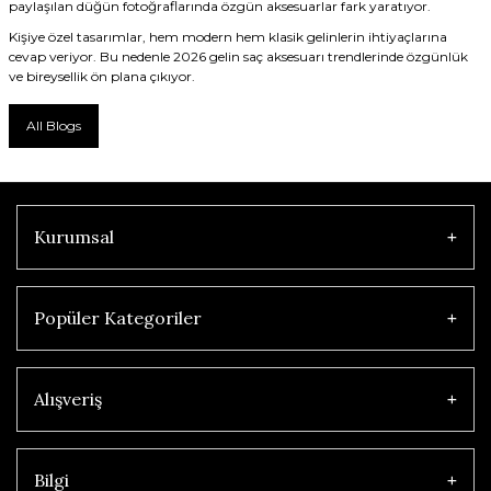
paylaşılan düğün fotoğraflarında özgün aksesuarlar fark yaratıyor.
Kişiye özel tasarımlar, hem modern hem klasik gelinlerin ihtiyaçlarına
cevap veriyor. Bu nedenle 2026 gelin saç aksesuarı trendlerinde özgünlük
ve bireysellik ön plana çıkıyor.
All Blogs
Kurumsal
Popüler Kategoriler
Alışveriş
Bilgi