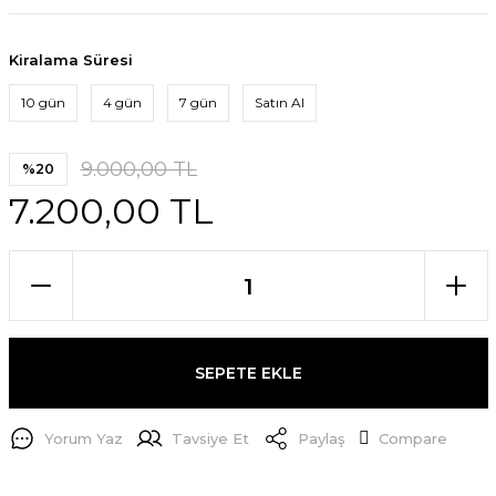
Kiralama Süresi
10 gün
4 gün
7 gün
Satın Al
9.000,00 TL
%20
7.200,00 TL
SEPETE EKLE
Yorum Yaz
Tavsiye Et
Paylaş
Compare