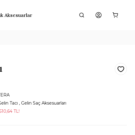
ık Aksesuarlar
ı
TERA
elin Tacı
,
Gelin Saç Aksesuarları
510,64 TL!