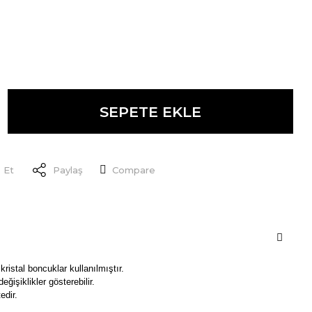
SEPETE EKLE
 Et
Paylaş
Compare
kristal boncuklar kullanılmıştır.
eğişiklikler gösterebilir.
edir.