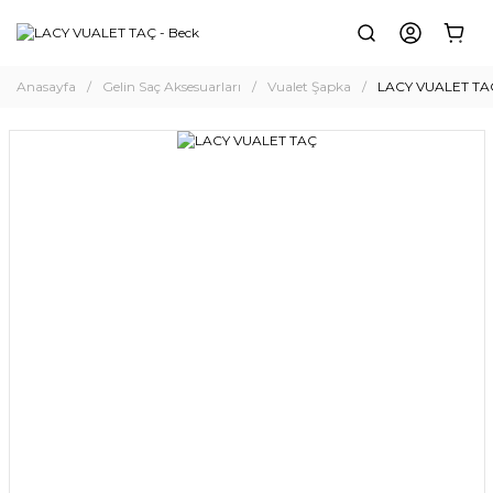
Anasayfa
Gelin Saç Aksesuarları
Vualet Şapka
LACY VUALET TA