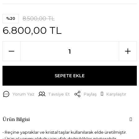
8.500,00 TL
%20
6.800,00 TL
SEPETE EKLE
Yorum Yaz
Tavsiye Et
Paylaş
Karşılaştır
Ürün Bilgisi
• Reçine yapraklar ve kristal taşlar kullanılarak elde üretilmiştir.
• Ürün el yapımı olduğu için ufak değişiklikler gösterebilir.