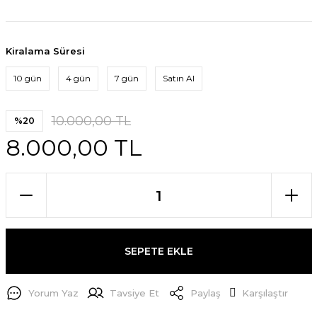
Kiralama Süresi
10 gün
4 gün
7 gün
Satın Al
10.000,00 TL
%20
8.000,00 TL
SEPETE EKLE
Yorum Yaz
Tavsiye Et
Paylaş
Karşılaştır