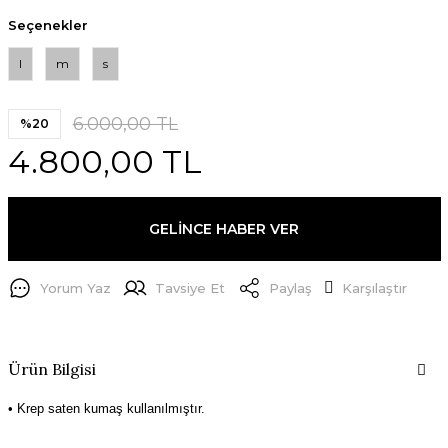
Seçenekler
l
m
s
6.000,00 TL
%20
4.800,00 TL
GELİNCE HABER VER
Yorum Yaz
Tavsiye Et
Paylaş
Karşılaştır
Ürün Bilgisi
• Krep saten kumaş kullanılmıştır.