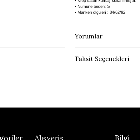
• Krep saten kumaş kullanılmıştır.
• Numune beden: S
• Manken ölçüleri : 84/62/92
Yorumlar
Taksit Seçenekleri
goriler
Alışveriş
Bilgi