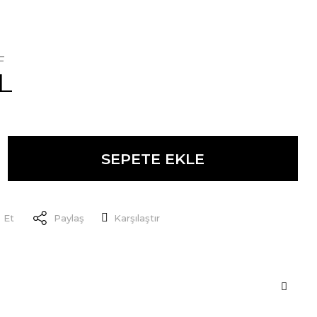
L
L
SEPETE EKLE
 Et
Paylaş
Karşılaştır