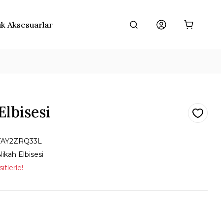
ık Aksesuarlar
Elbisesi
TAY2ZRQ33L
ikah Elbisesi
itlerle!