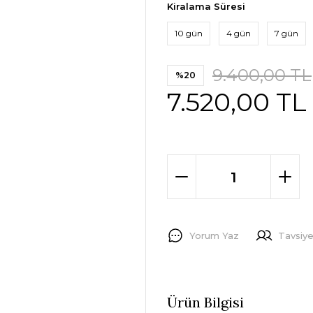
Kiralama Süresi
10 gün
4 gün
7 gün
9.400,00 TL
%20
7.520,00 TL
Yorum Yaz
Tavsiye
Ürün Bilgisi