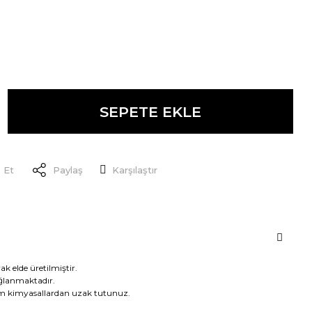
SEPETE EKLE
 Et
Paylaş
Karşılaştır
arak elde üretilmiştir.
ağlanmaktadır.
tüm kimyasallardan uzak tutunuz.