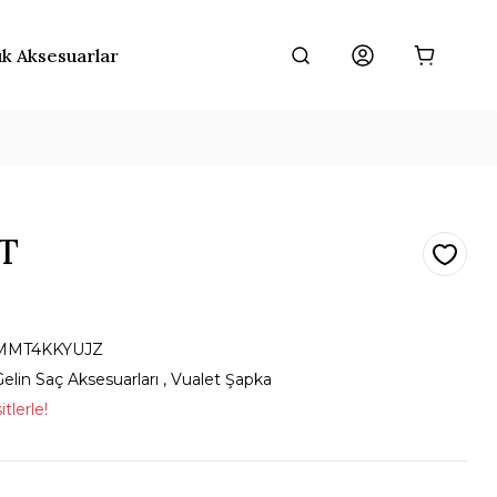
ık Aksesuarlar
T
MMT4KKYUJZ
elin Saç Aksesuarları
,
Vualet Şapka
tlerle!