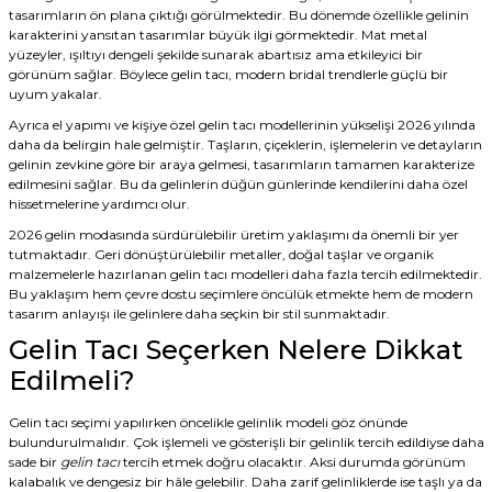
tasarımların ön plana çıktığı görülmektedir. Bu dönemde özellikle gelinin
karakterini yansıtan tasarımlar büyük ilgi görmektedir. Mat metal
yüzeyler, ışıltıyı dengeli şekilde sunarak abartısız ama etkileyici bir
görünüm sağlar. Böylece gelin tacı, modern bridal trendlerle güçlü bir
uyum yakalar.
Ayrıca el yapımı ve kişiye özel gelin tacı modellerinin yükselişi 2026 yılında
daha da belirgin hale gelmiştir. Taşların, çiçeklerin, işlemelerin ve detayların
gelinin zevkine göre bir araya gelmesi, tasarımların tamamen karakterize
edilmesini sağlar. Bu da gelinlerin düğün günlerinde kendilerini daha özel
hissetmelerine yardımcı olur.
2026 gelin modasında sürdürülebilir üretim yaklaşımı da önemli bir yer
tutmaktadır. Geri dönüştürülebilir metaller, doğal taşlar ve organik
malzemelerle hazırlanan gelin tacı modelleri daha fazla tercih edilmektedir.
Bu yaklaşım hem çevre dostu seçimlere öncülük etmekte hem de modern
tasarım anlayışı ile gelinlere daha seçkin bir stil sunmaktadır.
Gelin Tacı Seçerken Nelere Dikkat
Edilmeli?
Gelin tacı seçimi yapılırken öncelikle gelinlik modeli göz önünde
bulundurulmalıdır. Çok işlemeli ve gösterişli bir gelinlik tercih edildiyse daha
sade bir
gelin tacı
tercih etmek doğru olacaktır. Aksi durumda görünüm
kalabalık ve dengesiz bir hâle gelebilir. Daha zarif gelinliklerde ise taşlı ya da