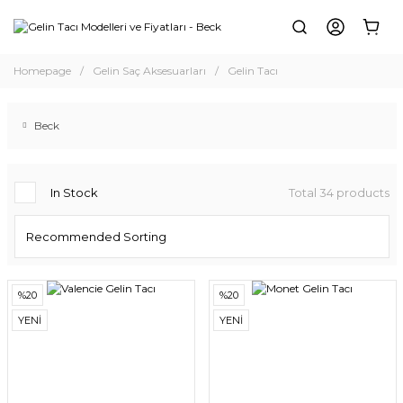
Homepage
Gelin Saç Aksesuarları
Gelin Tacı
Beck
In Stock
Total 34 products
%20
%20
YENİ
YENİ