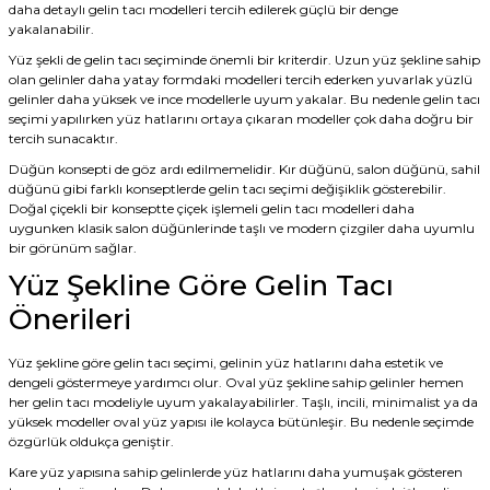
daha detaylı gelin tacı modelleri tercih edilerek güçlü bir denge
yakalanabilir.
Yüz şekli de gelin tacı seçiminde önemli bir kriterdir. Uzun yüz şekline sahip
olan gelinler daha yatay formdaki modelleri tercih ederken yuvarlak yüzlü
gelinler daha yüksek ve ince modellerle uyum yakalar. Bu nedenle gelin tacı
seçimi yapılırken yüz hatlarını ortaya çıkaran modeller çok daha doğru bir
tercih sunacaktır.
Düğün konsepti de göz ardı edilmemelidir. Kır düğünü, salon düğünü, sahil
düğünü gibi farklı konseptlerde gelin tacı seçimi değişiklik gösterebilir.
Doğal çiçekli bir konseptte çiçek işlemeli gelin tacı modelleri daha
uygunken klasik salon düğünlerinde taşlı ve modern çizgiler daha uyumlu
bir görünüm sağlar.
Yüz Şekline Göre Gelin Tacı
Önerileri
Yüz şekline göre gelin tacı seçimi, gelinin yüz hatlarını daha estetik ve
dengeli göstermeye yardımcı olur. Oval yüz şekline sahip gelinler hemen
her gelin tacı modeliyle uyum yakalayabilirler. Taşlı, incili, minimalist ya da
yüksek modeller oval yüz yapısı ile kolayca bütünleşir. Bu nedenle seçimde
özgürlük oldukça geniştir.
Kare yüz yapısına sahip gelinlerde yüz hatlarını daha yumuşak gösteren