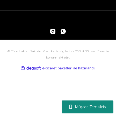
© Tüm Hakları Saklıdır. Kredi kartı bilgileriniz 256bit SSL sertifikası ile
korunmaktadır.
ile
ideasoft
e-
hazırlandı.
ticaret
paketleri
Müşteri Temsilcisi