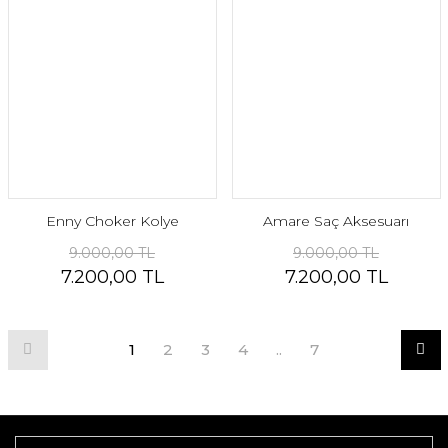
Enny Choker Kolye
Amare Saç Aksesuarı
9.000,00 TL
9.000,00 TL
7.200,00 TL
7.200,00 TL
1
2
3
4
..
7